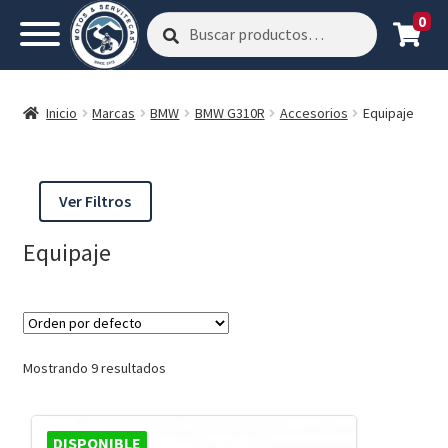
0
Buscar
Buscar
por:
Inicio
Marcas
BMW
BMW G310R
Accesorios
Equipaje
Ver Filtros
Equipaje
Mostrando 9 resultados
DISPONIBLE