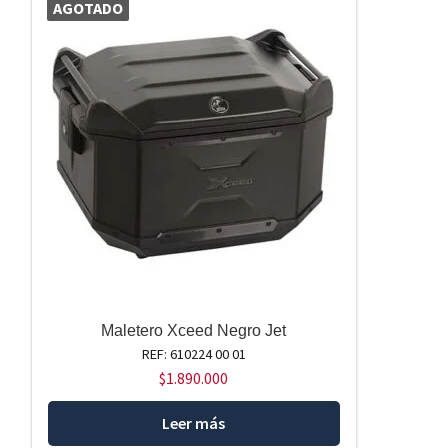
AGOTADO
Maletero Xceed Negro Jet
REF: 610224 00 01
$
1.890.000
Leer más