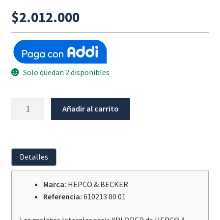
$
2.012.000
Solo quedan 2 disponibles
Maleta
Añadir al carrito
Lateral
Xplorer
30L
Izquierda
Detalles
Negra
cantidad
Marca:
HEPCO & BECKER
Referencia:
610213 00 01
Las maletas laterales serie XPLORER de HEPCO &