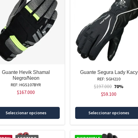
Las
opciones
se
pueden
elegir
en
la
página
de
producto
Guante Hevik Shamal
Guante Segura Lady Kacy
Negro/Neon
REF: SGH210
REF: HGS107BYR
$
197.000
70%
$
167.000
$
59.100
Este
Seleccionar opciones
Seleccionar opciones
producto
tiene
múltiples
variantes.