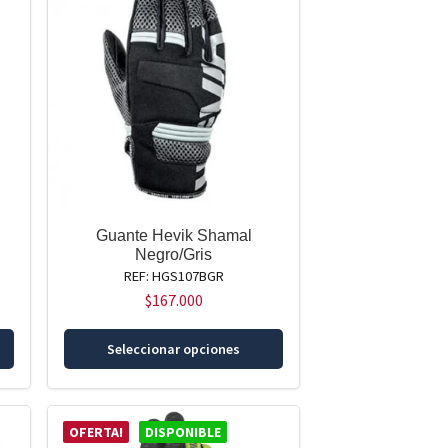
Guante Hevik Shamal
Negro/Gris
REF: HGS107BGR
$
167.000
Este
Este
Seleccionar opciones
producto
producto
tiene
tiene
múltiples
múltiples
variantes.
variantes.
OFERTA!
DISPONIBLE