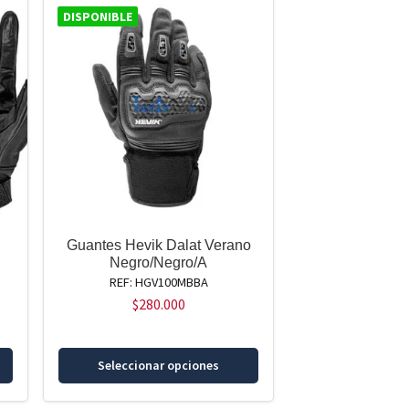
variantes.
variantes.
DISPONIBLE
Las
Las
opciones
opciones
se
se
pueden
pueden
elegir
elegir
en
en
la
la
página
página
de
de
producto
producto
Guantes Hevik Dalat Verano
Negro/Negro/A
REF: HGV100MBBA
$
280.000
Este
Este
Seleccionar opciones
producto
producto
tiene
tiene