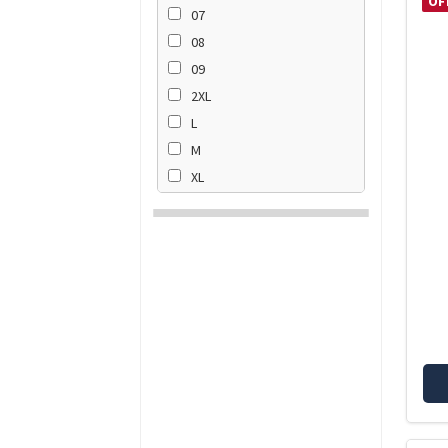
OF
07
08
09
2XL
L
M
XL
XXL
S
XXXL