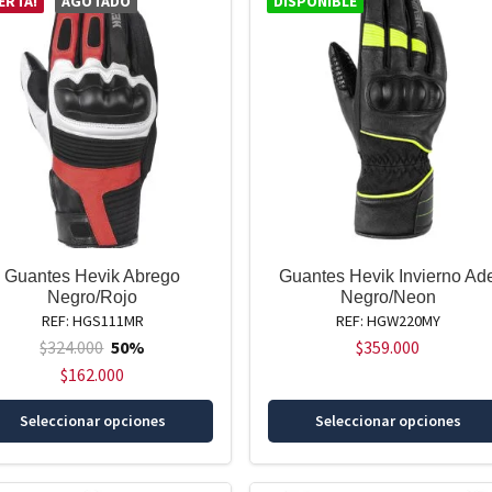
ERTA!
AGOTADO
DISPONIBLE
Las
opciones
se
pueden
elegir
en
la
página
de
producto
Guantes Hevik Abrego
Guantes Hevik Invierno Ad
Negro/Rojo
Negro/Neon
REF: HGS111MR
REF: HGW220MY
$
324.000
50%
$
359.000
$
162.000
Este
Seleccionar opciones
Seleccionar opciones
producto
tiene
múltiples