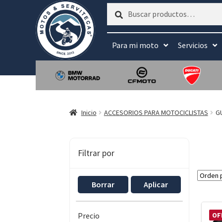
Buscar
Buscar
por:
Para mi moto
Servicios
Inicio
ACCESORIOS PARA MOTOCICLISTAS
G
Filtrar por
Borrar
Aplicar
OF
Precio