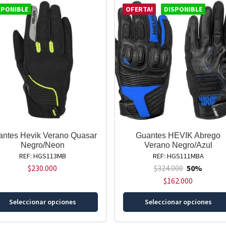
variantes.
SPONIBLE
OFERTA!
DISPONIBLE
Las
opciones
se
pueden
elegir
en
la
página
de
producto
antes Hevik Verano Quasar
Guantes HEVIK Abrego
Negro/Neon
Verano Negro/Azul
REF: HGS113MB
REF: HGS111MBA
$
230.000
$
324.000
50%
$
162.000
Este
Seleccionar opciones
Seleccionar opciones
producto
tiene