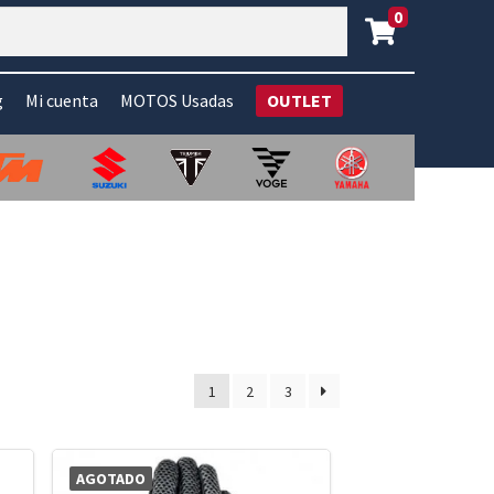
0
g
Mi cuenta
MOTOS Usadas
OUTLET
1
2
3
AGOTADO