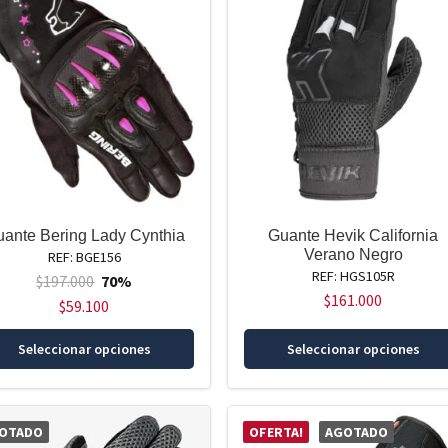
ante Bering Lady Cynthia
Guante Hevik California
Verano Negro
REF: BGE156
REF: HGS105R
$
197.000
70%
$
161.000
$
59.100
Este
Seleccionar opciones
Seleccionar opciones
producto
tiene
múltiples
variantes.
OTADO
OFERTA!
AGOTADO