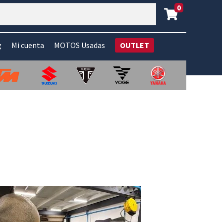
0
g
Mi cuenta
MOTOS Usadas
OUTLET