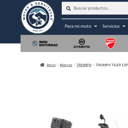
Buscar
Buscar
por:
Para mi moto
Servicios
Inicio
Marcas
TRIUMPH
TRIUMPH TIGER EX