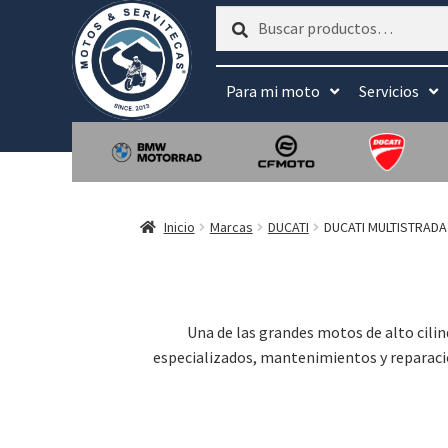
Buscar
Buscar
por:
Para mi moto
Servicios
Inicio
Marcas
DUCATI
DUCATI MULTISTRADA 
Una de las grandes motos de alto cilind
especializados, mantenimientos y reparació