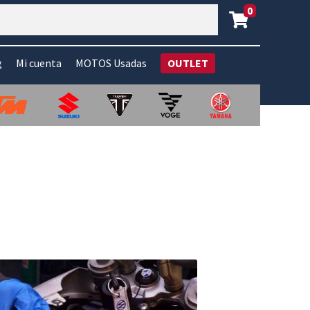
0
g
Mi cuenta
MOTOS Usadas
OUTLET