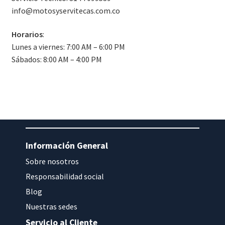
info@motosyservitecas.com.co
Horarios
:
Lunes a viernes: 7:00 AM – 6:00 PM
Sábados: 8:00 AM – 4:00 PM
W obliczu rosnącego zainteresowania motocyklami, gdzie pasja
Świat motocykli pełen jest emocji, a w tej exhilarating podróż
W miarę jak pasjonaci motocykli odkrywają nowe akcesoria i us
Información General
Sobre nosotros
W poszukiwaniu adrenaliny, którą zapewniają zarówno motocykl
Responsabilidad social
W świecie motocykli, gdzie pasja łączy się z technologią, poja
Blog
Nuestras sedes
Servicio al Cliente