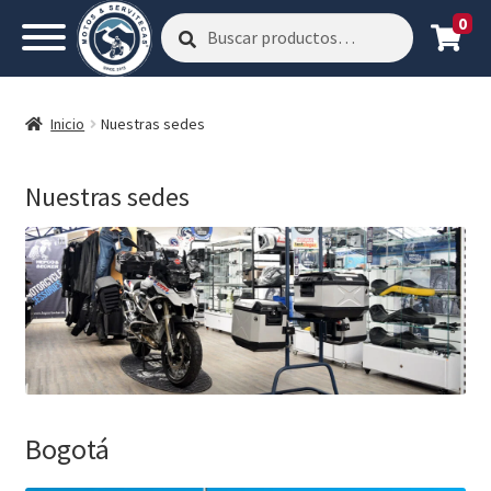
0
Buscar
Buscar
por:
Inicio
Nuestras sedes
Nuestras sedes
Bogotá