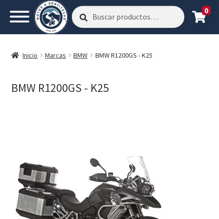
0
Buscar
Buscar
por:
Inicio
Marcas
BMW
BMW R1200GS - K25
BMW R1200GS - K25