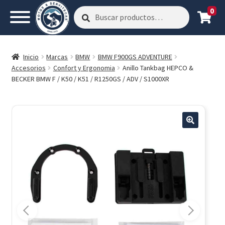
0
Buscar
Buscar
por:
Inicio
Marcas
BMW
BMW F900GS ADVENTURE
Accesorios
Confort y Ergonomia
Anillo Tankbag HEPCO &
BECKER BMW F / K50 / K51 / R1250GS / ADV / S1000XR