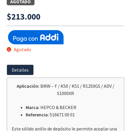
AGOTADO
$
213.000
Agotado
Detalles
Aplicación:
BMW – F / K50 / K51 / R1250GS / ADV /
S1000XR
Marca:
HEPCO & BECKER
Referencia:
516671 00 01
Este sólido anillo de depósito le permite acoplar una