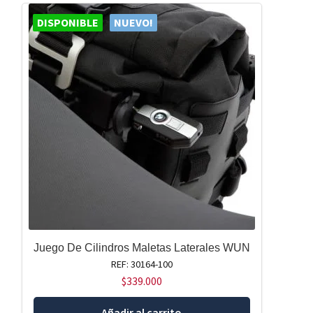
DISPONIBLE
NUEVO!
Juego De Cilindros Maletas Laterales WUN
REF: 30164-100
$
339.000
Añadir al carrito