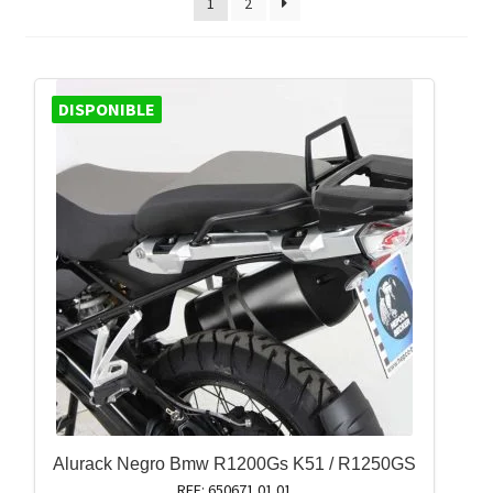
1
2
DISPONIBLE
Alurack Negro Bmw R1200Gs K51 / R1250GS
REF: 650671 01 01