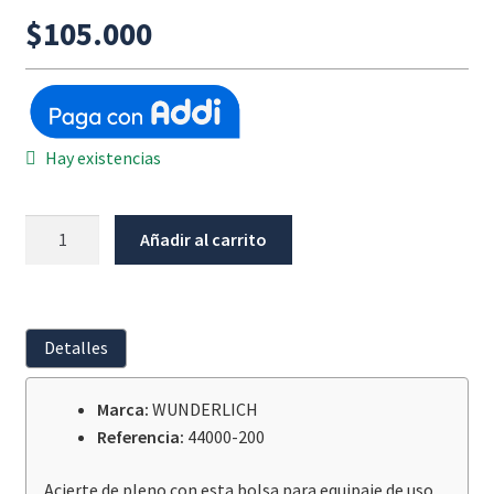
$
105.000
Hay existencias
Bolsa
Añadir al carrito
Para
Equipaje
Impermeable
Wunderlich
Detalles
cantidad
Marca:
WUNDERLICH
Referencia:
44000-200
Acierte de pleno con esta bolsa para equipaje de uso