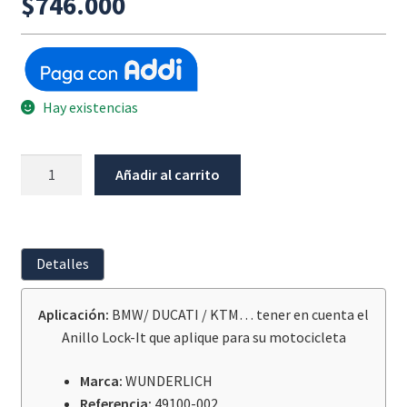
$
746.000
Hay existencias
Tank
Añadir al carrito
Bag
Wunderlich
Click
Bag
Detalles
3
cantidad
Aplicación:
BMW/ DUCATI / KTM… tener en cuenta el
Anillo Lock-It que aplique para su motocicleta
Marca:
WUNDERLICH
Referencia:
49100-002