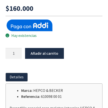
$
160.000
Hay existencias
Barandilla
Añadir al carrito
Negra
Maleta
Lateral
Xplorer
Detalles
30L
cantidad
Marca:
HEPCO & BECKER
Referencia:
610098 00 01
Barandilla especial para maletas laterales HEPCO &