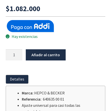
$
1.082.000
Hay existencias
Maletero
Añadir al carrito
X-
Travel
50
Litros
Detalles
HEPCO
&
Marca:
HEPCO & BECKER
BECKER
Referencia:
640635 00 01
cantidad
Ajuste universal para casi todas las