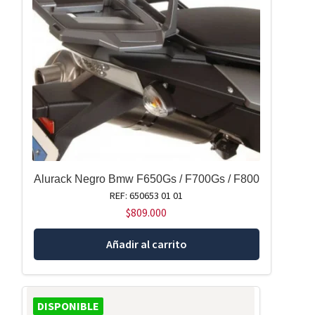
Alurack Negro Bmw F650Gs / F700Gs / F800
REF: 650653 01 01
$
809.000
Añadir al carrito
DISPONIBLE