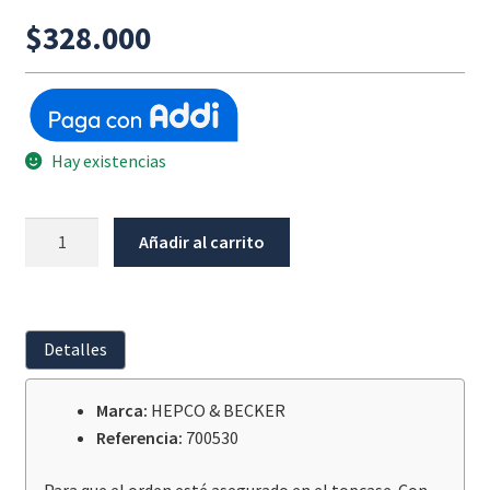
$
328.000
Hay existencias
Bolsa
Añadir al carrito
Interna
Impermeable
Maletero
XPLORER/
Detalles
XCEED
45
Marca:
HEPCO & BECKER
LITROS
Referencia:
700530
cantidad
Para que el orden esté asegurado en el topcase. Con