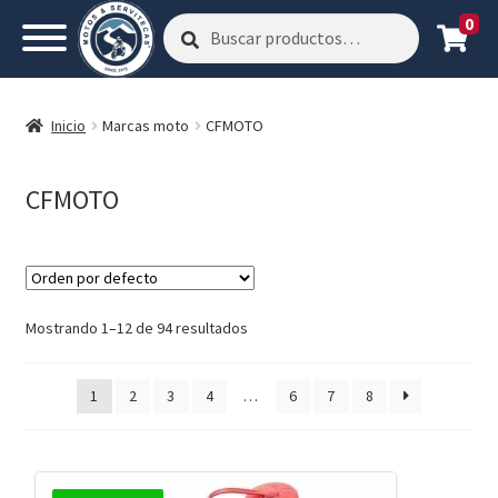
0
Buscar
Buscar
por:
Inicio
Marcas moto
CFMOTO
CFMOTO
Mostrando 1–12 de 94 resultados
1
2
3
4
…
6
7
8