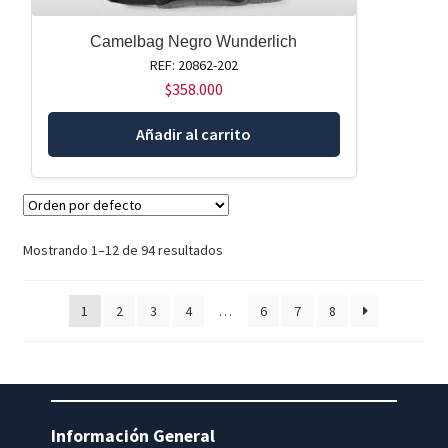
Camelbag Negro Wunderlich
REF: 20862-202
$
358.000
Añadir al carrito
Mostrando 1–12 de 94 resultados
1
2
3
4
…
6
7
8
Información General