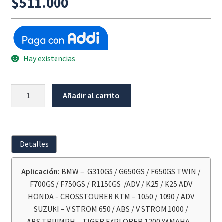
$
511.000
Hay existencias
Llanta
Añadir al carrito
Mitas
E07
Plus
110/80/19
Detalles
cantidad
Aplicación:
BMW – G310GS / G650GS / F650GS TWIN /
F700GS / F750GS / R1150GS /ADV / K25 / K25 ADV
HONDA – CROSSTOURER KTM – 1050 / 1090 / ADV
SUZUKI – V STROM 650 / ABS / V STROM 1000 /
ABS TRIUMPH – TIGER EXPLORER 1200 YAMAHA –