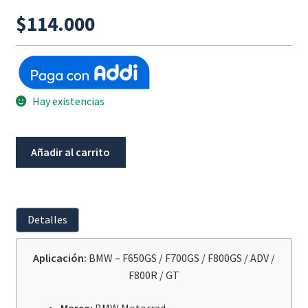
$
114.000
Hay existencias
Buje
Añadir al carrito
Rueda
Trasera
BMW
F650Gs/F700Gs/F800Gs/Adv/F800R/Gt
Detalles
cantidad
Aplicación:
BMW – F650GS / F700GS / F800GS / ADV /
F800R / GT
Marca:
BMW Motorrad