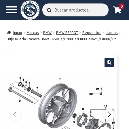
0
Buscar
Buscar
por:
Inicio
Marcas
BMW
BMW F800GT
Repuestos
Llantas
Buje Rueda Trasera BMW F650Gs/F700Gs/F800Gs/Adv/F800R/Gt