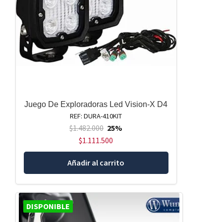
Juego De Exploradoras Led Vision-X D4
REF: DURA-410KIT
$
1.482.000
25%
$
1.111.500
Añadir al carrito
DISPONIBLE