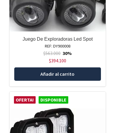
Juego De Exploradoras Led Spot
REF: DY900008
$
563.000
30%
$
394.100
Añadir al carrito
OFERTA!
DISPONIBLE