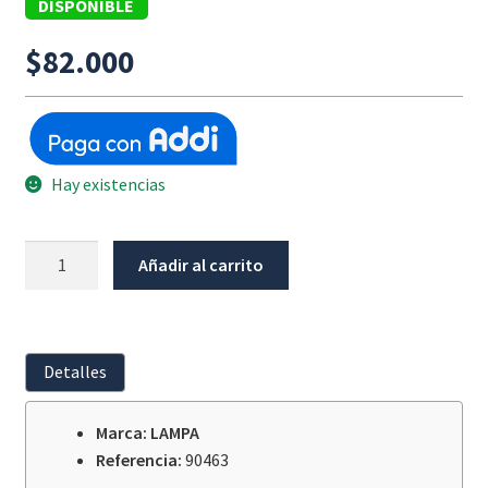
DISPONIBLE
$
82.000
Hay existencias
Interruptor
Añadir al carrito
Impermeable
Boton
Universal
cantidad
Detalles
Marca: LAMPA
Referencia:
90463