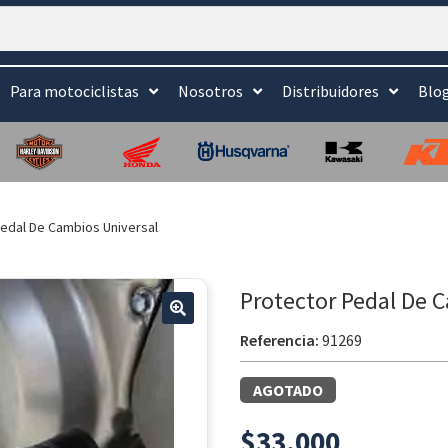
Para motociclistas
Nosotros
Distribuidores
Blo
edal De Cambios Universal
Protector Pedal De 
🔍
Referencia:
91269
AGOTADO
$
33.000