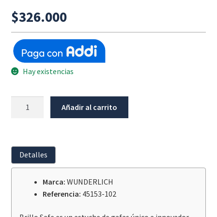
$
326.000
Hay existencias
Estuche
Añadir al carrito
Para
Gafas
Manillar
Negro
Detalles
Multiclamp
cantidad
Marca:
WUNDERLICH
Referencia:
45153-102
Brillo Safe es un estuche de gafas único e innovador