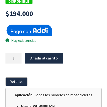
DISPONIBLE
$
194.000
Hay existencias
Toma
Añadir al carrito
Cigarrera
Din
Wunderlich
(Para
Detalles
USB)
cantidad
Aplicación:
Todos los modelos de motocicletas
Marca: WUNDERLICH