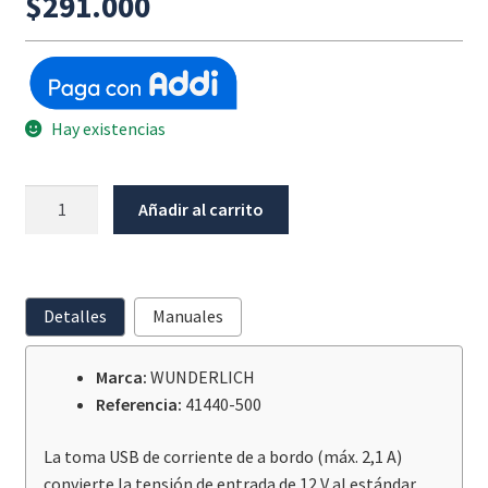
$
291.000
Hay existencias
Toma
Añadir al carrito
Usb
Con
Interruptor
Wunderlich
Detalles
Manuales
cantidad
Marca:
WUNDERLICH
Referencia:
41440-500
La toma USB de corriente de a bordo (máx. 2,1 A)
convierte la tensión de entrada de 12 V al estándar