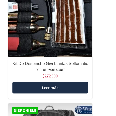
Kit De Despinche Givi Llantas Sellomatic
REF: 019606169587
$
272.000
Leer más
DISPONIBLE