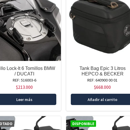
llo Lock-It 6 Tornillos BMW
Tank Bag Epic 3 Litros
/ DUCATI
HEPCO & BECKER
REF: 516003-6
REF: 640900 00 01
$
213.000
$
668.000
Leer más
Añadir al carrito
OTADO
DISPONIBLE