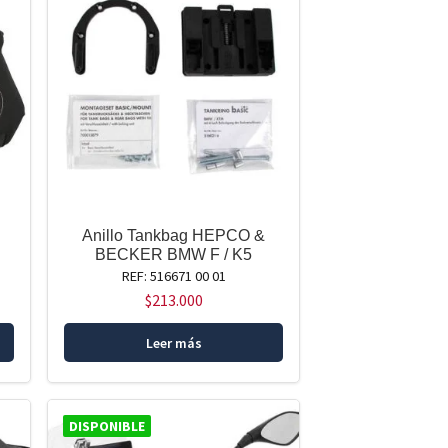
Anillo Tankbag HEPCO &
BECKER BMW F / K5
REF: 516671 00 01
$
213.000
Leer más
DISPONIBLE