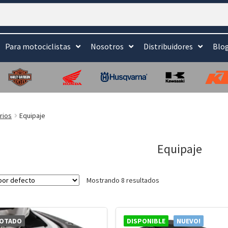
Para motociclistas
Nosotros
Distribuidores
Blo
rios
Equipaje
Equipaje
Mostrando 8 resultados
OTADO
DISPONIBLE
NUEVO!