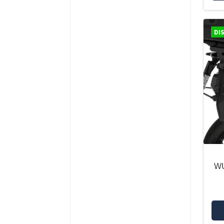
DI
WU