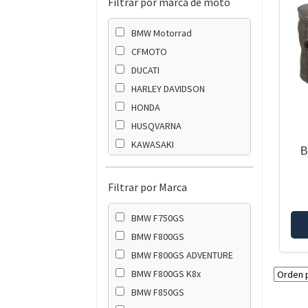
Filtrar por marca de moto
BMW Motorrad
CFMOTO
DUCATI
HARLEY DAVIDSON
HONDA
HUSQVARNA
KAWASAKI
B
KTM
SUZUKI
Filtrar por Marca
TRIUMPH
BMW F750GS
YAMAHA
BMW F800GS
BMW F800GS ADVENTURE
BMW F800GS K8x
BMW F850GS