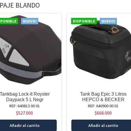
PAJE BLANDO
SPONIBLE
NUEVO!
DISPONIBLE
NUEVO!
Tankbag Lock-It Royster
Tank Bag Epic 3 Litros
Daypack 5 L Negr
HEPCO & BECKER
REF: 640813 00 01
REF: 640900 00 01
$
527.000
$
668.000
Añadir al carrito
Añadir al carrito