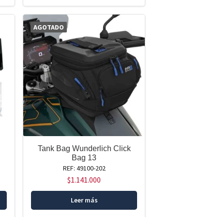
AGOTADO
Tank Bag Wunderlich Click
Bag 13
REF: 49100-202
$
1.141.000
Leer más