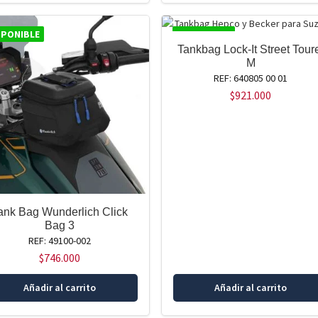
SPONIBLE
DISPONIBLE
Tankbag Lock-It Street Tour
M
REF: 640805 00 01
$
921.000
ank Bag Wunderlich Click
Bag 3
REF: 49100-002
$
746.000
Añadir al carrito
Añadir al carrito