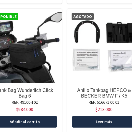
SPONIBLE
AGOTADO
ank Bag Wunderlich Click
Anillo Tankbag HEPCO &
Bag 6
BECKER BMW F / K5
REF: 49100-102
REF: 516671 00 01
$
984.000
$
213.000
Añadir al carrito
Leer más