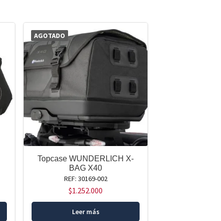
AGOTADO
Topcase WUNDERLICH X-
BAG X40
REF: 30169-002
$
1.252.000
Leer más