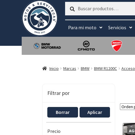
Buscar
Buscar
por:
Para mi moto
Servicios
Inicio
Marcas
BMW
BMW R1200C
Acceso
Filtrar por
Borrar
Aplicar
AG
Precio