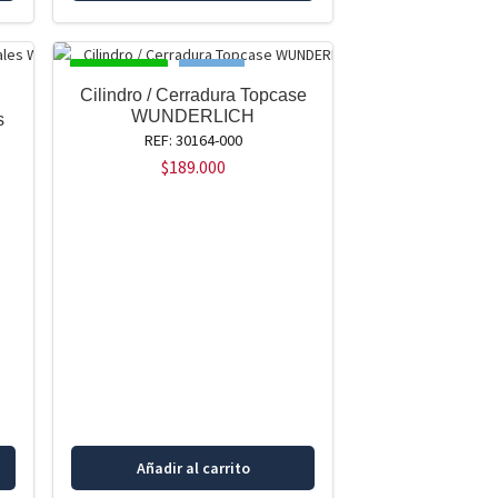
DISPONIBLE
NUEVO!
Cilindro / Cerradura Topcase
WUNDERLICH
s
REF: 30164-000
$
189.000
Añadir al carrito