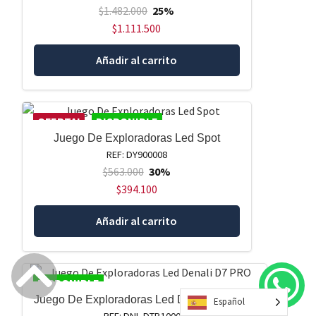
$
1.482.000
25%
$
1.111.500
Añadir al carrito
OFERTA!
DISPONIBLE
Juego De Exploradoras Led Spot
REF: DY900008
$
563.000
30%
$
394.100
Añadir al carrito
DISPONIBLE
Juego De Exploradoras Led Denali D7 PRO
Español
REF: DNL.DTP.10000