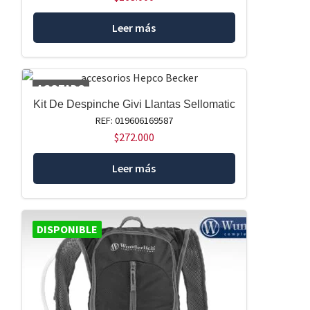
Leer más
AGOTADO
Kit De Despinche Givi Llantas Sellomatic
REF: 019606169587
$
272.000
Leer más
DISPONIBLE