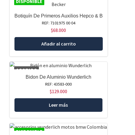
DISPONIBLE
Botiquín De Primeros Auxilios Hepco & B
REF: 7101975 00 04
$
68.000
Añadir al carrito
AGOTADO
Bidon De Aluminio Wunderlich
REF: 43583-000
$
129.000
Leer más
DISPONIBLE