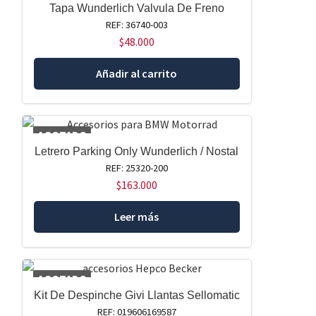
Tapa Wunderlich Valvula De Freno
REF: 36740-003
$
48.000
Añadir al carrito
AGOTADO
Letrero Parking Only Wunderlich / Nostal
REF: 25320-200
$
163.000
Leer más
AGOTADO
Kit De Despinche Givi Llantas Sellomatic
REF: 019606169587