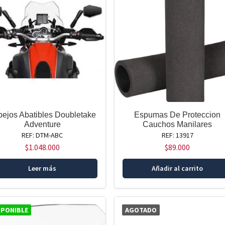
pejos Abatibles Doubletake
Espumas De Proteccion
Adventure
Cauchos Manilares
REF: DTM-ABC
REF: 13917
$
1.048.000
$
89.000
Leer más
Añadir al carrito
SPONIBLE
AGOTADO