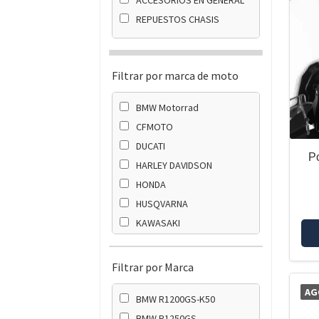
REPUESTOS CHASIS
Filtrar por marca de moto
BMW Motorrad
CFMOTO
DUCATI
Po
HARLEY DAVIDSON
HONDA
HUSQVARNA
KAWASAKI
KTM
SUZUKI
Filtrar por Marca
TRIUMPH
AG
BMW R1200GS-K50
YAMAHA
BMW R1250GS