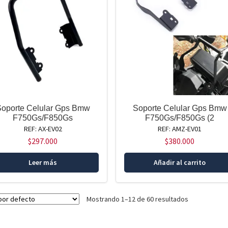
Soporte Celular Gps Bmw
Soporte Celular Gps Bmw
F750Gs/F850Gs
F750Gs/F850Gs (2
REF: AX-EV02
REF: AMZ-EV01
$
297.000
$
380.000
Leer más
Añadir al carrito
Mostrando 1–12 de 60 resultados