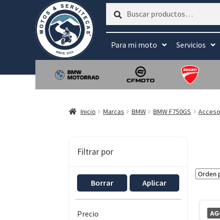
Buscar
Buscar
por:
Para mi moto
Servicios
Inicio
Marcas
BMW
BMW F750GS
Acceso
Filtrar por
Borrar
Aplicar
AG
Precio