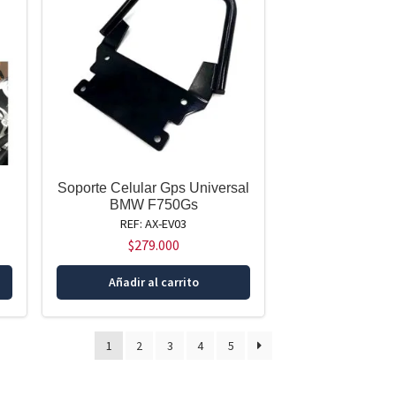
Soporte Celular Gps Universal
BMW F750Gs
REF: AX-EV03
$
279.000
Añadir al carrito
1
2
3
4
5