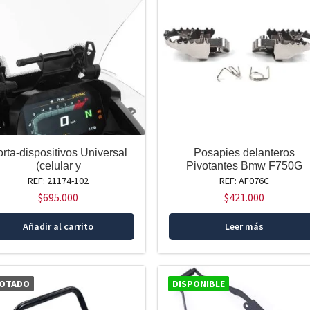
rta-dispositivos Universal
Posapies delanteros
(celular y
Pivotantes Bmw F750G
REF: 21174-102
REF: AF076C
$
695.000
$
421.000
Añadir al carrito
Leer más
OTADO
DISPONIBLE