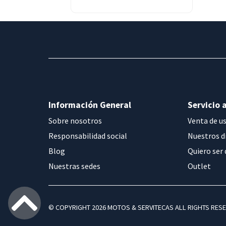
BMW F900GS ADVENTURE
BMW F900R
BMW F900XR
BMW G310GS
BMW G310R
BMW G650GS
BMW G650GS SERTAO
BMW K1200R/S/K1300R/S
Información General
Servicio a
BMW K1600GT/GTL
Sobre nosotros
Venta de u
BMW R NINET
Responsabilidad social
Nuestros d
BMW R1150GS/ADV
Blog
Quiero ser 
BMW R12
Nuestras sedes
Outlet
BMW R12 NINET
BMW R1200C
BMW R1200GS-K25
© COPYRIGHT 2026 MOTOS & SERVITECAS ALL RIGHTS RES
BMW R1200GS-K25
ADVENTURE