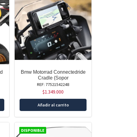
rd
Bmw Motorrad Connectedride
Cradle (Sopor
REF: 77521542248
$
1.349.000
Añadir al carrito
DISPONIBLE