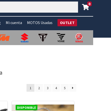
0
g
Mi cuenta
MOTOS Usadas
OUTLET
a
1
2
3
4
5
DISPONIBLE