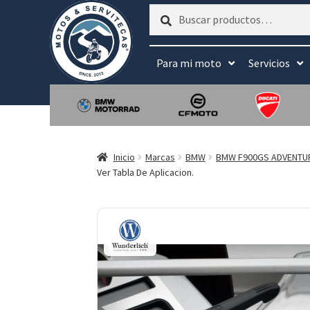
Buscar
Buscar
por:
Para mi moto
Servicios
Inicio
Marcas
BMW
BMW F900GS ADVENTU
Ver Tabla De Aplicacion.