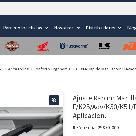
Para motociclistas
Nosotros
Distribuidores
Blo
RE
Accesorios
Confort y Ergonomia
Ajuste Rapido Manillar Sin Elev
Ajuste Rapido Manill
F/K25/Adv/K50/K51/R
🔍
Aplicacion.
Referencia:
25870-000