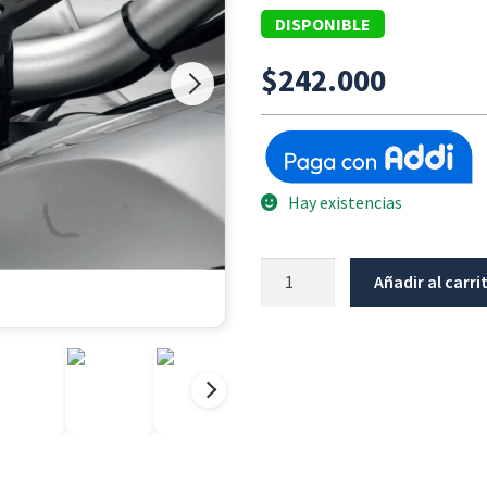
DISPONIBLE
$
242.000
Hay existencias
Ajuste
Añadir al carri
Rapido
Manillar
Sin
Elevadores
Bmw
Serie
F/K25/Adv/K50/K51/R1250Gs/