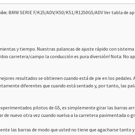
Ver
Tabla
ión:
BMW SERIE F/K25/ADV/K50/K51/R1250GS/ADV Ver tabla de apl
De
Aplicacion.
cantidad
amientas y tiempo. Nuestras palancas de ajuste rápido con sistema
mbio carretera/campo la conducción es pura diversión! Nota: No 
ejores resultados se obtienen cuando está de pie en los pedales. A
etamente diferentes que cuando está sentado y, por tanto, las pa
experimentados pilotos de GS, es simplemente girar las barras arr
rar de nuevo otra vez cuando vuelva a la carretera pavimentada o gr
mente las barras de modo que usted no tiene que agacharse tanto y