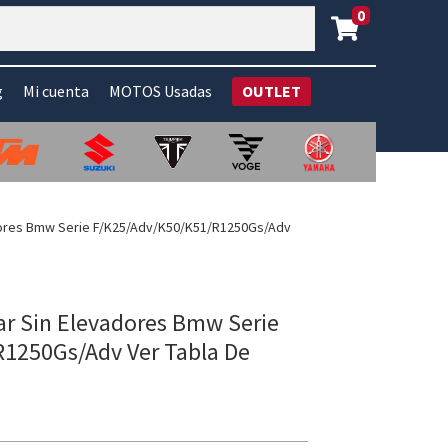
0
g
Mi cuenta
MOTOS Usadas
OUTLET
adores Bmw Serie F/K25/Adv/K50/K51/R1250Gs/Adv
ar Sin Elevadores Bmw Serie
1250Gs/Adv Ver Tabla De