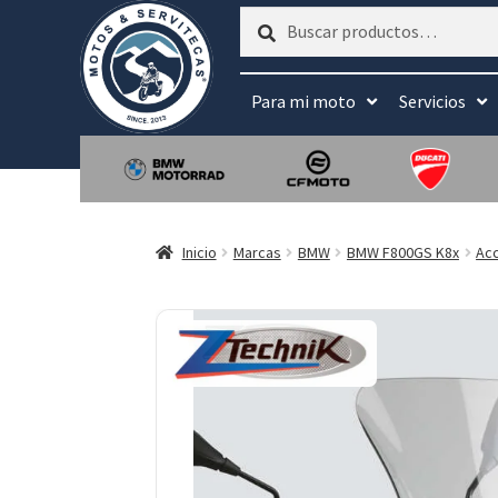
Buscar
Buscar
por:
Para mi moto
Servicios
Inicio
Marcas
BMW
BMW F800GS K8x
Ac