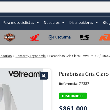
Para motociclistas
Nosotros
Distribuidores
Blo
cesorios
Confort y Ergonomia
Parabrisas Gris Claro Bmw F750GS/F800
Parabrisas Gris Cla
🔍
Referencia:
Z2382
DISPONIBLE
$
861.000