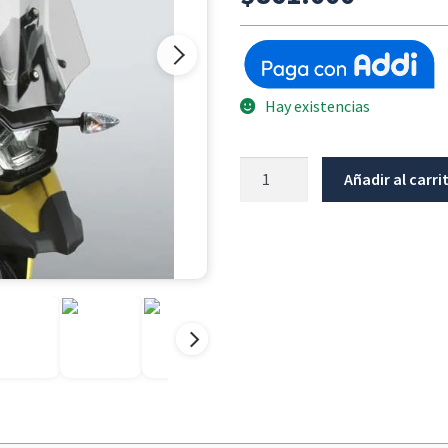
Hay existencias
Parabrisas
Añadir al carri
Gris
Claro
Bmw
F750GS/F800GS
cantidad