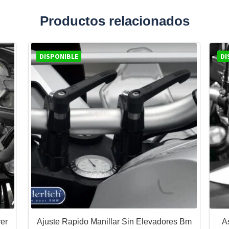
Productos relacionados
DISPONIBLE
DI
ver
Ajuste Rapido Manillar Sin Elevadores Bm
A