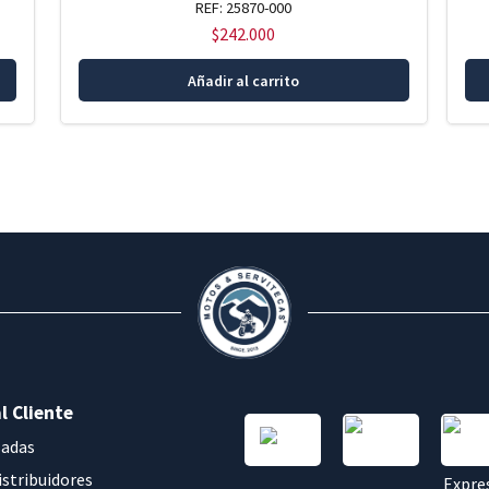
REF: 25870-000
$
242.000
Añadir al carrito
l Cliente
sadas
istribuidores