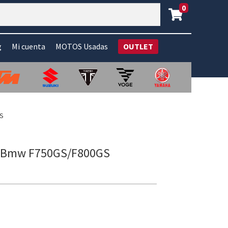
0
g
Mi cuenta
MOTOS Usadas
OUTLET
GS
ro Bmw F750GS/F800GS