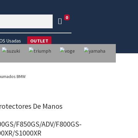
0
S Usadas
OUTLET
 Ahumados BMW
Protectores De Manos
00GS/F850GS/ADV/F800GS-
00XR/S1000XR