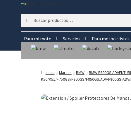
Buscar
Buscar
por:
Para mi moto
Servicios
Para motociclistas
Inicio
Marcas
BMW
BMW F900GS ADVENTUR
K50/K51/F750GS/F800GS/F850GS/ADV/F800GS-ADV/