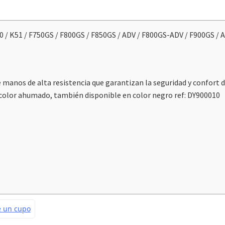
 / K51 / F750GS / F800GS / F850GS / ADV / F800GS-ADV / F900GS / 
e manos de alta resistencia que garantizan la seguridad y confort 
de color ahumado, también disponible en color negro ref: DY900010