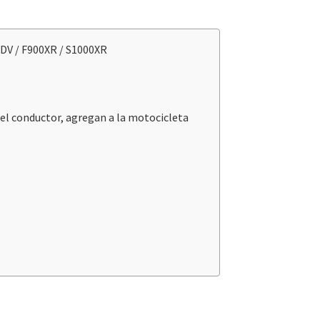
ADV / F900XR / S1000XR
del conductor, agregan a la motocicleta