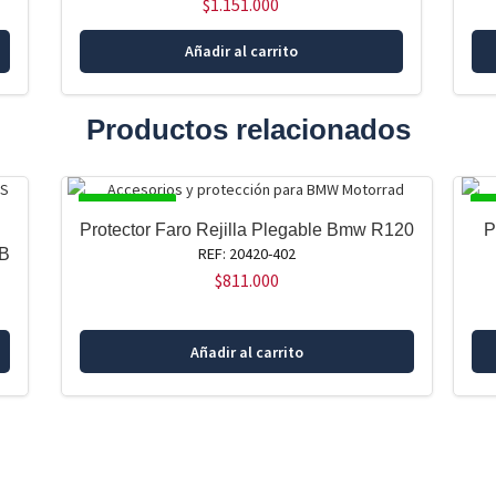
$
1.151.000
Añadir al carrito
Productos relacionados
DISPONIBLE
DI
Protector Faro Rejilla Plegable Bmw R120
P
REF: 20420-402
 B
$
811.000
Añadir al carrito