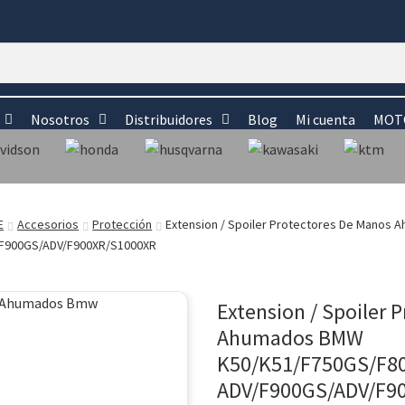
Nosotros
Distribuidores
Blog
Mi cuenta
MOTO
E
Accesorios
Protección
Extension / Spoiler Protectores De Manos
F900GS/ADV/F900XR/S1000XR
Extension / Spoiler 
Ahumados BMW
K50/K51/F750GS/F8
ADV/F900GS/ADV/F9