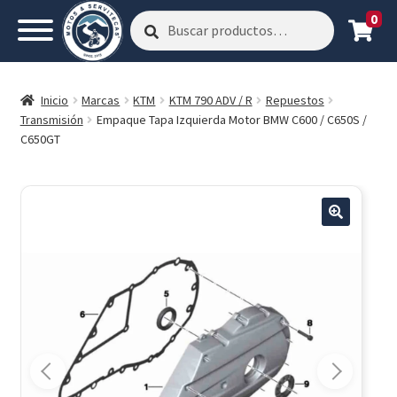
0
Buscar
Buscar
por:
Inicio
Marcas
KTM
KTM 790 ADV / R
Repuestos
Transmisión
Empaque Tapa Izquierda Motor BMW C600 / C650S /
C650GT