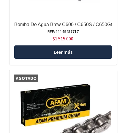
Bomba De Agua Bmw C600 / C650S / C650Gt
REF: 11149457717
$
1.515.000
Leer más
AGOTADO