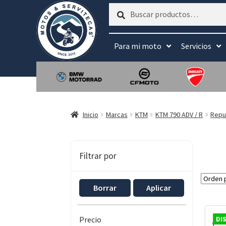
Buscar
Buscar
por:
Para mi moto
Servicios
Inicio
Marcas
KTM
KTM 790 ADV / R
Repu
Filtrar por
Borrar
Aplicar
DI
Precio