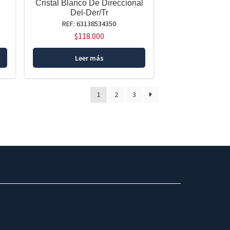
Cristal Blanco De Direccional
Del-Der/Tr
REF: 63138534350
$
118.000
Leer más
1
2
3