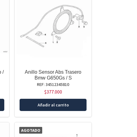
 /
Anillo Sensor Abs Trasero
Bmw G650Gs / S
REF: 34512345810
$
377.000
Añadir al carrito
AGOTADO