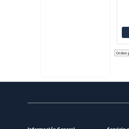
BMW R12 G/S
BMW R12 NINET
BMW R1200GS-K50
BMW R1200GS-K51
ADVENTURE
BMW R1250GS
BMW R1250GS ADVENTURE
BMW R1250R