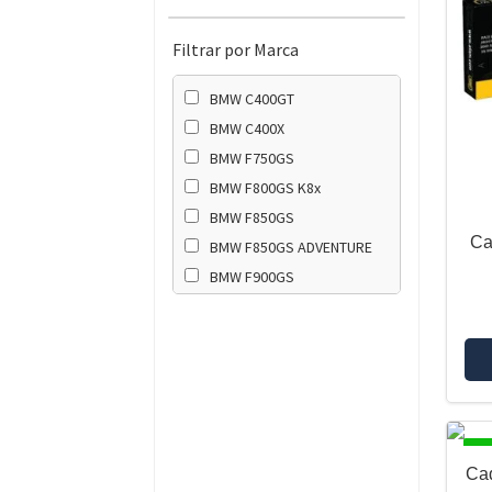
Filtrar por Marca
BMW C400GT
BMW C400X
BMW F750GS
BMW F800GS K8x
BMW F850GS
Ca
BMW F850GS ADVENTURE
BMW F900GS
BMW F900GS ADVENTURE
BMW F900R
BMW F900XR
BMW G310GS
BMW G310R
DI
BMW R NINET
Ca
BMW R12