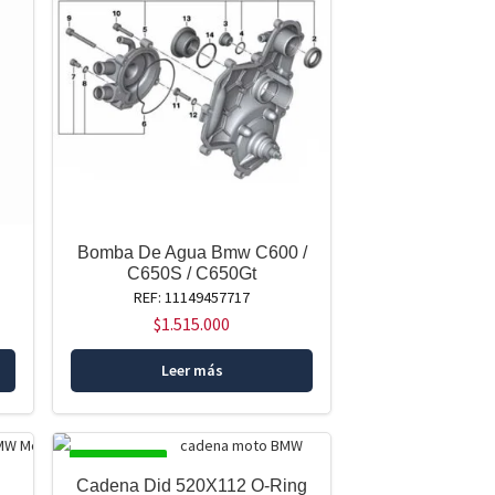
Bomba De Agua Bmw C600 /
C650S / C650Gt
REF: 11149457717
$
1.515.000
Leer más
DISPONIBLE
Cadena Did 520X112 O-Ring