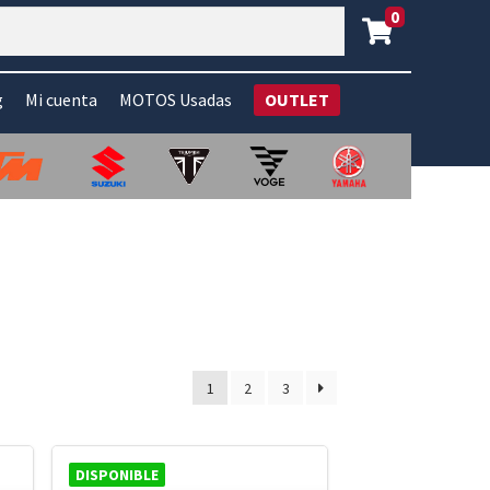
0
g
Mi cuenta
MOTOS Usadas
OUTLET
1
2
3
DISPONIBLE