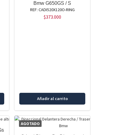
Bmw G650GS / S
REF: CADI520X120O-RING
$
373.000
Añadir al carrito
AGOTADO
Gs