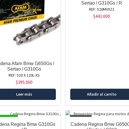
Sertao / G310Gs / R
REF: 520MVXZ2
$
441.000
dena Afam Bmw G650Gs /
Sertao / G310Gs
REF: 520 X 120L-XS
$
395.000
Leer más
Añadir al carrito
SPONIBLE
AGOTADO
dena Regina Bmw G310Gs
Cadena Regina Bmw G650