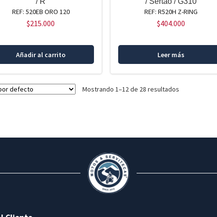
/ R
/ Sertao / G310
REF: 520EB ORO 120
REF: R520H Z-RING
$
215.000
$
404.000
Añadir al carrito
Leer más
Mostrando 1–12 de 28 resultados