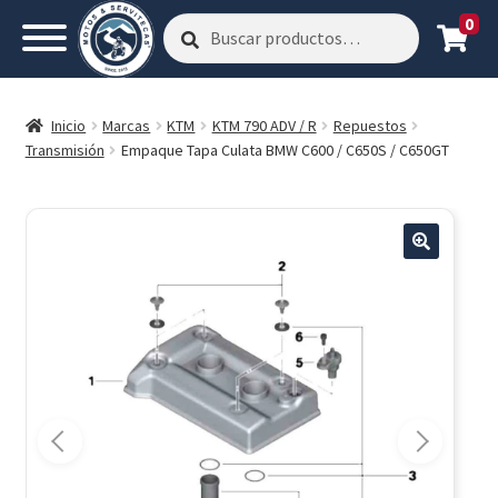
0
Buscar
Buscar
por:
Inicio
Marcas
KTM
KTM 790 ADV / R
Repuestos
Transmisión
Empaque Tapa Culata BMW C600 / C650S / C650GT