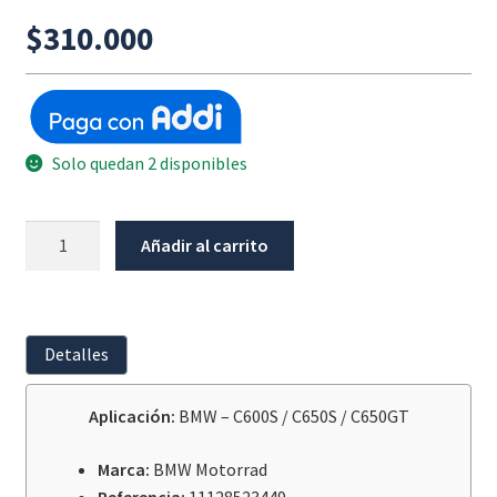
$
310.000
Solo quedan 2 disponibles
Empaque
Añadir al carrito
Tapa
Culata
BMW
C600
Detalles
/
C650S
Aplicación:
BMW – C600S / C650S / C650GT
/
C650GT
Marca:
BMW Motorrad
cantidad
Referencia:
11128523449