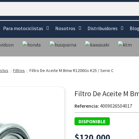
Para motociclistas
Nosotros
Distribuidores
Blo
stos
Filtros
Filtro De Aceite M Bmw R1200Gs K25 / Serie C
Filtro De Aceite M B
Referencia:
4009026504017
DISPONIBLE
$
120.000