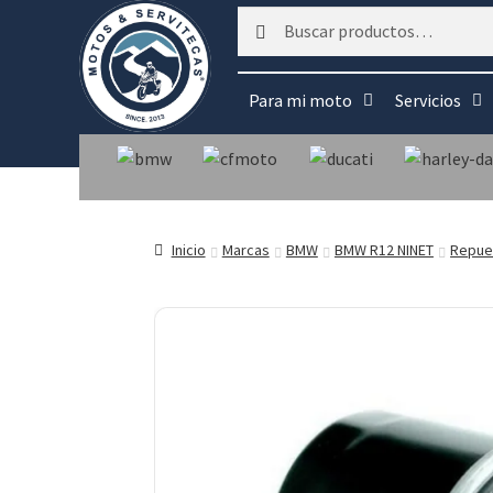
Buscar
Buscar
por:
Para mi moto
Servicios
Inicio
Marcas
BMW
BMW R12 NINET
Repue