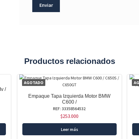
Productos relacionados
AGOTADO
A
v /
Empaque Tapa Izquierda Motor BMW
C600 /
REF: 33358564532
$
253.000
Leer más