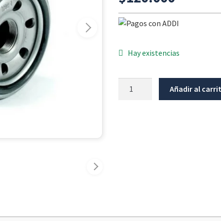
Hay existencias
Filtro
Añadir al carri
De
Aceite
M
Bmw
R1200Gs
K25
/
Serie
C
cantidad