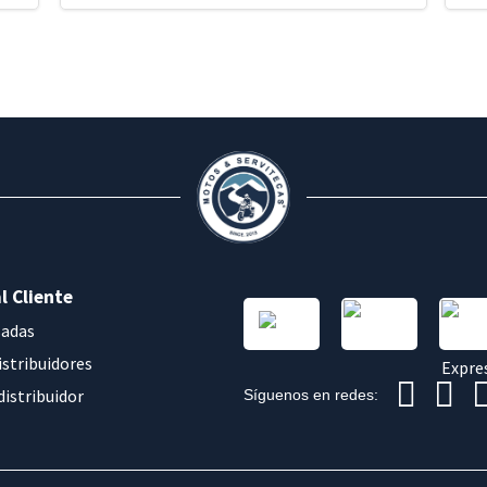
l Cliente
sadas
istribuidores
distribuidor
Síguenos en redes: