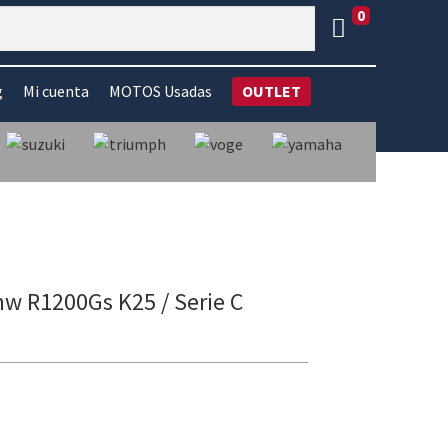
0
g
Mi cuenta
MOTOS Usadas
OUTLET
mw R1200Gs K25 / Serie C