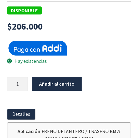
DISPONIBLE
$
206.000
Hay existencias
Pastillas
Añadir al carrito
Freno
Delantero
Brembo
/
Detalles
Freno
Trasero
Aplicación:
FRENO DELANTERO / TRASERO BMW
Brembo