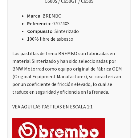
C600S / C650GT / C650S
Bmw
C600S
Marca:
BREMBO
/
Referencia:
07074XS
C650Gt
Compuesto
: Sinterizado
/
100% libre de asbesto
C650S
cantidad
Las pastillas de freno BREMBO son fabricadas en
material Sinterizado y han sido seleccionadas por
BMW Motorrad como equipo original de fábrica OEM
(Original Equipment Manufacturer), se caracterizan
por un coeficiente de fricción elevado, lo cual se
traduce en seguridad y eficiencia en la frenada.
VEA AQUI LAS PASTILAS EN ESCALA 1:1