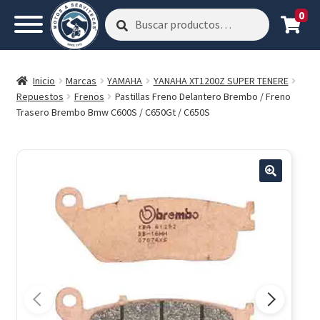
0
Buscar
Buscar
por:
Inicio
Marcas
YAMAHA
YANAHA XT1200Z SUPER TENERE
Repuestos
Frenos
Pastillas Freno Delantero Brembo / Freno
Trasero Brembo Bmw C600S / C650Gt / C650S