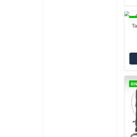
DI
Ta
DI