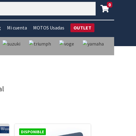
0
g
Mi cuenta
MOTOS Usadas
OUTLET
al
DISPONIBLE