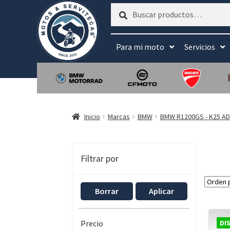
Buscar
Buscar
por:
Para mi moto
Servicios
Inicio
Marcas
BMW
BMW R1200GS - K25 A
Filtrar por
Borrar
Aplicar
DI
Precio