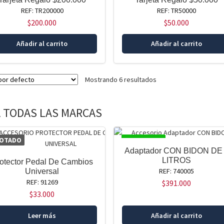
REF: TR200000
REF: TR50000
$
200.000
$
50.000
Añadir al carrito
Añadir al carrito
Mostrando 6 resultados
 TODAS LAS MARCAS
OTADO
DISPONIBLE
Adaptador CON BIDON DE
LITROS
otector Pedal De Cambios
REF: 740005
Universal
REF: 91269
$
391.000
$
33.000
Leer más
Añadir al carrito