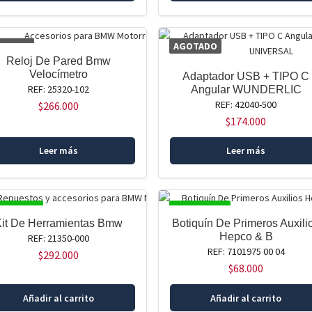
OTADO
AGOTADO
Reloj De Pared Bmw
Velocímetro
Adaptador USB + TIPO C
REF: 25320-102
Angular WUNDERLIC
REF: 42040-500
$
266.000
$
174.000
Leer más
Leer más
SPONIBLE
DISPONIBLE
Kit De Herramientas Bmw
Botiquín De Primeros Auxili
Hepco & B
REF: 21350-000
REF: 7101975 00 04
$
292.000
$
68.000
Añadir al carrito
Añadir al carrito