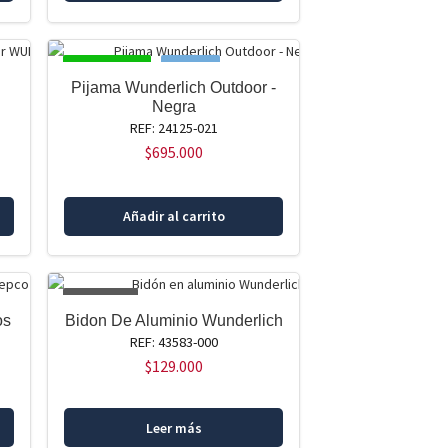
DISPONIBLE
NUEVO!
Pijama Wunderlich Outdoor -
Negra
REF: 24125-021
$
695.000
Añadir al carrito
AGOTADO
os
Bidon De Aluminio Wunderlich
REF: 43583-000
$
129.000
Leer más