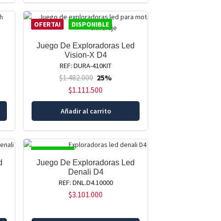
OFERTA!
DISPONIBLE
Juego De Exploradoras Led
Vision-X D4
REF: DURA-410KIT
$
1.482.000
25%
$
1.111.500
Añadir al carrito
DISPONIBLE
d
Juego De Exploradoras Led
Denali D4
REF: DNL.D4.10000
$
3.101.000