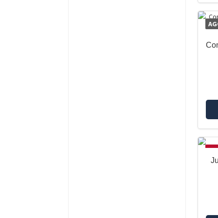
AG
Com
OF
J