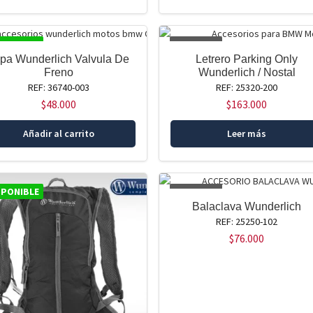
SPONIBLE
AGOTADO
pa Wunderlich Valvula De
Letrero Parking Only
Freno
Wunderlich / Nostal
REF: 36740-003
REF: 25320-200
$
48.000
$
163.000
Añadir al carrito
Leer más
SPONIBLE
AGOTADO
Balaclava Wunderlich
REF: 25250-102
$
76.000