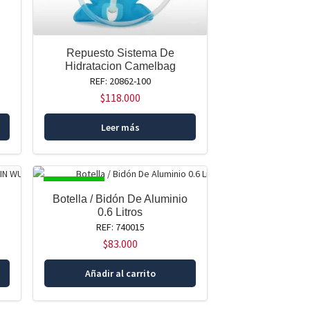
Repuesto Sistema De
Hidratacion Camelbag
REF: 20862-100
$
118.000
Leer más
DISPONIBLE
Botella / Bidón De Aluminio
0.6 Litros
REF: 740015
$
83.000
Añadir al carrito