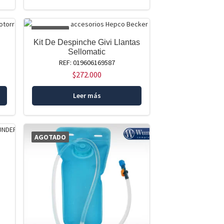
AGOTADO
Kit De Despinche Givi Llantas
Sellomatic
REF: 019606169587
$
272.000
Leer más
AGOTADO