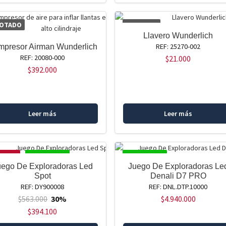
OTADO
AGOTADO
Llavero Wunderlich
REF: 25270-002
presor Airman Wunderlich
REF: 20080-000
$
21.000
$
392.000
Leer más
Leer más
ERTA!
DISPONIBLE
DISPONIBLE
uego De Exploradoras Led
Juego De Exploradoras Le
Spot
Denali D7 PRO
REF: DY900008
REF: DNL.DTP.10000
$
563.000
30%
$
4.940.000
$
394.100