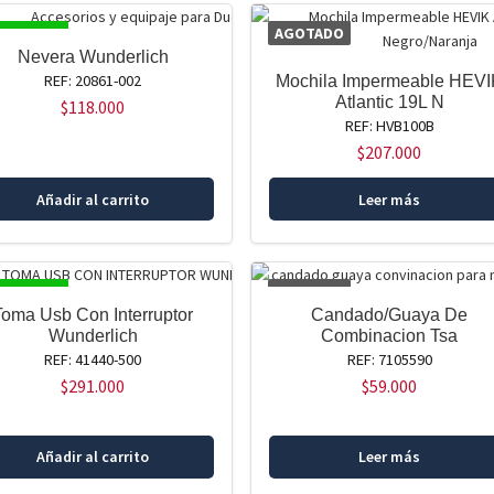
SPONIBLE
AGOTADO
Nevera Wunderlich
REF: 20861-002
Mochila Impermeable HEVI
Atlantic 19L N
$
118.000
REF: HVB100B
$
207.000
Añadir al carrito
Leer más
SPONIBLE
AGOTADO
Toma Usb Con Interruptor
Candado/Guaya De
Wunderlich
Combinacion Tsa
REF: 41440-500
REF: 7105590
$
291.000
$
59.000
Añadir al carrito
Leer más