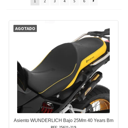
1
2
3
4
5
6
AGOTADO
Asiento WUNDERLICH Bajo 25Mm 40 Years Bm
REF: 25621-219