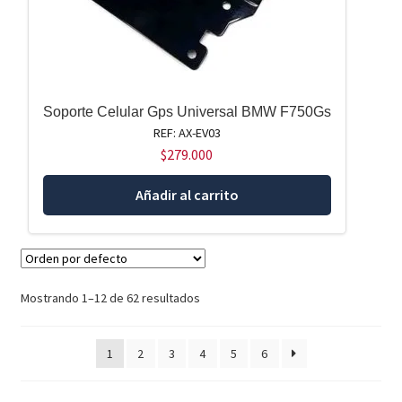
Soporte Celular Gps Universal BMW F750Gs
REF: AX-EV03
$
279.000
Añadir al carrito
Mostrando 1–12 de 62 resultados
1
2
3
4
5
6