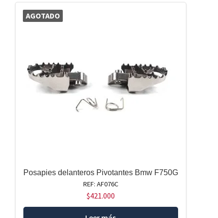
AGOTADO
Posapies delanteros Pivotantes Bmw F750G
REF: AF076C
$
421.000
Leer más