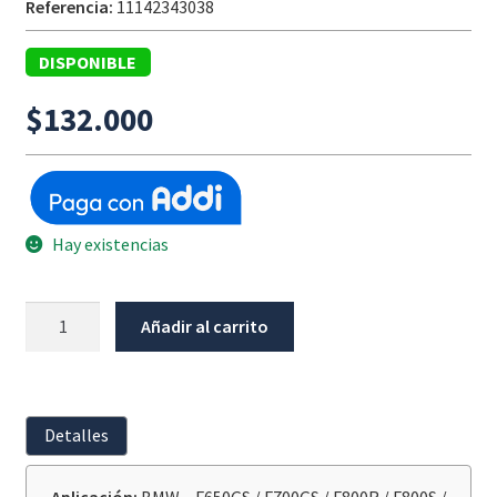
Referencia:
11142343038
DISPONIBLE
$
132.000
Hay existencias
Retenedor
Añadir al carrito
Eje
De
Cambios
BMW
Detalles
F650Gs/F700Gs/F800R/F800S/F800Gs/F800Gs
Adv/F800GT/G650GS/SERTAO