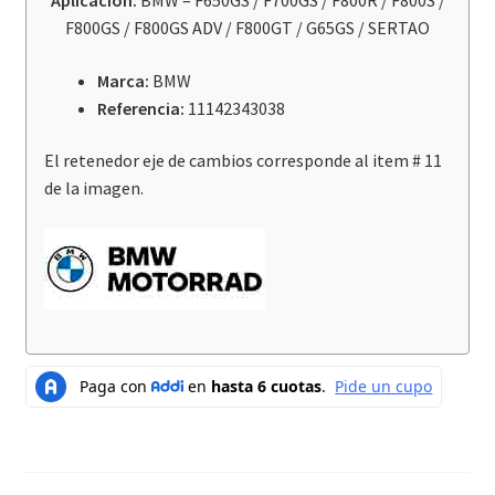
Aplicación:
BMW – F650GS / F700GS / F800R / F800S /
cantidad
F800GS / F800GS ADV / F800GT / G65GS / SERTAO
Marca:
BMW
Referencia:
11142343038
El retenedor eje de cambios corresponde al item # 11
de la imagen.