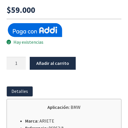
$
59.000
Hay existencias
Caucho
Añadir al carrito
Babero
Motor
Tuerca/Tornillo
M8
Detalles
Bmw
cantidad
Aplicación:
BMW
Marca:
ARIETE
Referencia:
06963/A