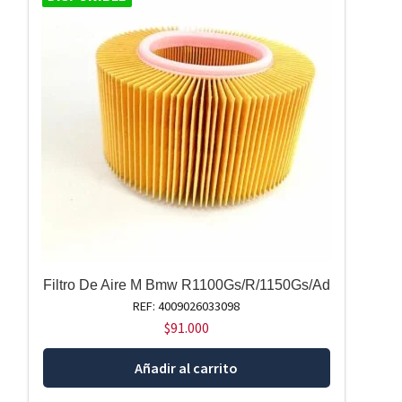
Filtro De Aire M Bmw R1100Gs/R/1150Gs/Ad
REF: 4009026033098
$
91.000
Añadir al carrito