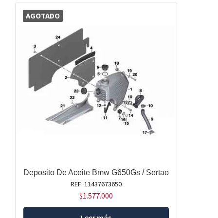
AGOTADO
Deposito De Aceite Bmw G650Gs / Sertao
REF: 11437673650
$
1.577.000
Leer más