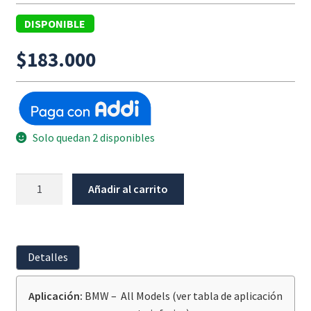
DISPONIBLE
$
183.000
Solo quedan 2 disponibles
Extensión
Añadir al carrito
Pedal
De
Cambios
Plata
Detalles
WUNDERLICH
BMW
Aplicación:
BMW – All Models (ver tabla de aplicación
All