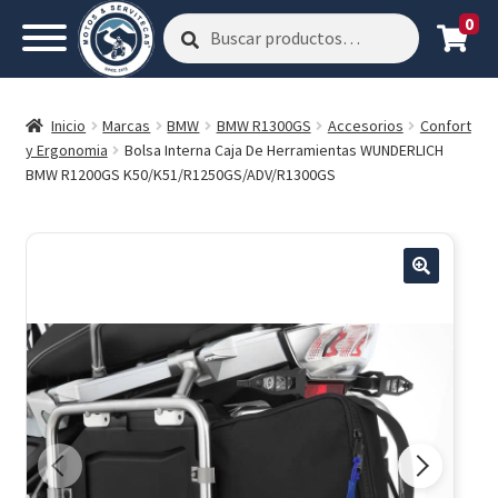
0
Buscar
Buscar
por:
Inicio
Marcas
BMW
BMW R1300GS
Accesorios
Confort
y Ergonomia
Bolsa Interna Caja De Herramientas WUNDERLICH
BMW R1200GS K50/K51/R1250GS/ADV/R1300GS