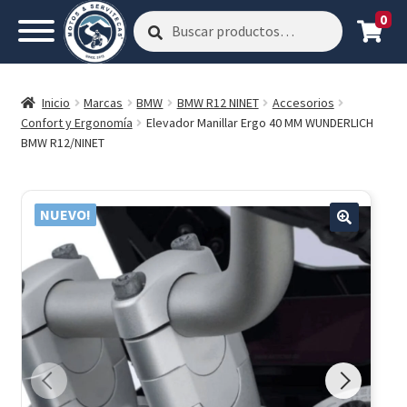
0
Buscar
Buscar
por:
Inicio
Marcas
BMW
BMW R12 NINET
Accesorios
Confort y Ergonomía
Elevador Manillar Ergo 40 MM WUNDERLICH
BMW R12/NINET
NUEVO!