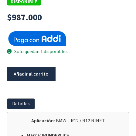
DISPONIBLE
$
987.000
Solo quedan 1 disponibles
Elevador
Añadir al carrito
Manillar
Ergo
40
MM
Detalles
WUNDERLICH
BMW
Aplicación:
BMW – R12 / R12 NINET
R12/NINET
cantidad
Marca: WUNDERLICH