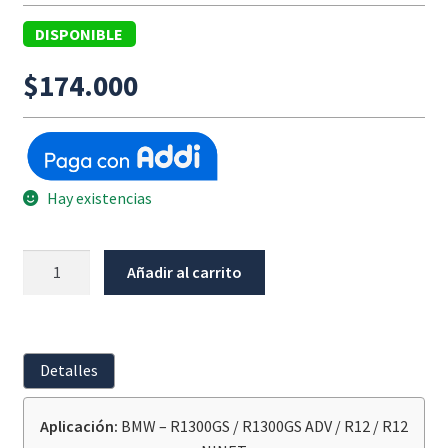
DISPONIBLE
$
174.000
Hay existencias
Protector
Añadir al carrito
En
Cuero
Mando
Keyless
Detalles
Negro
WUNDERLICH
Aplicación:
BMW – R1300GS / R1300GS ADV / R12 / R12
BMW