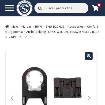
0
Buscar
Buscar
por:
Inicio
Marcas
BMW
BMW R12 G/S
Accesorios
Confort
y Ergonomia
Anillo Tankbag HEPCO & BECKER BMW R-NINET / R12 /
R12 NINET / R12 G/S