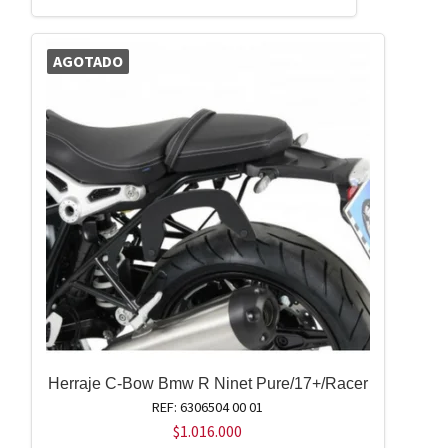
AGOTADO
Herraje C-Bow Bmw R Ninet Pure/17+/Racer
REF: 6306504 00 01
$
1.016.000