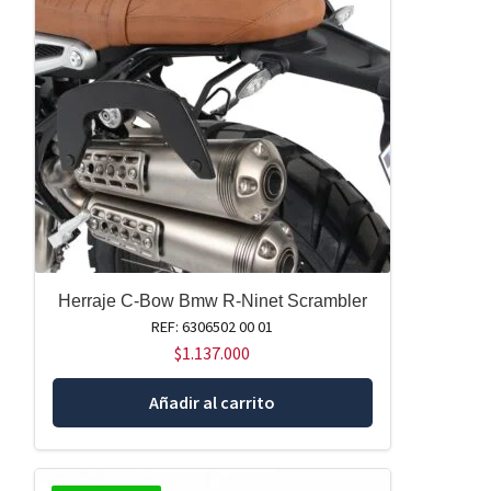
Herraje C-Bow Bmw R-Ninet Scrambler
REF: 6306502 00 01
$
1.137.000
Añadir al carrito