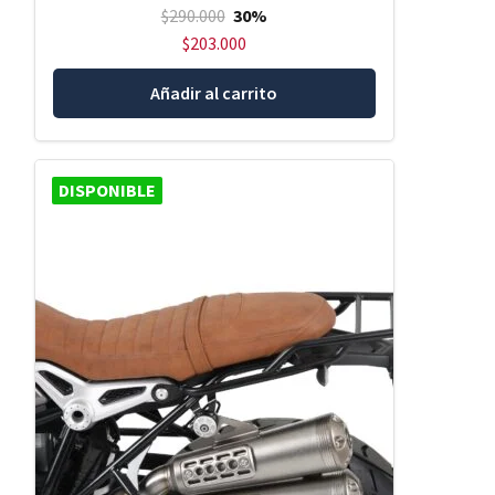
$
290.000
30%
$
203.000
Añadir al carrito
DISPONIBLE