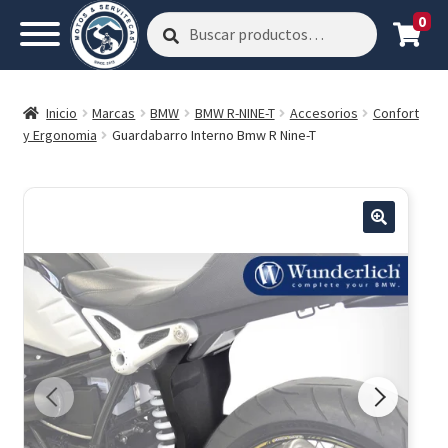
0
Buscar
Buscar
por:
Inicio
Marcas
BMW
BMW R-NINE-T
Accesorios
Confort
y Ergonomia
Guardabarro Interno Bmw R Nine-T