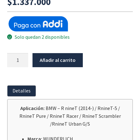
$
1.337.000
Solo quedan 2 disponibles
Guardabarro
Añadir al carrito
Interno
Bmw
R
Nine-
Detalles
T
cantidad
Aplicación:
BMW – R nineT (2014-) / RnineT-5 /
RnineT Pure / RnineT Racer / RnineT Scrambler
/RnineT Urban G/S
Marca:
WUNDERLICH