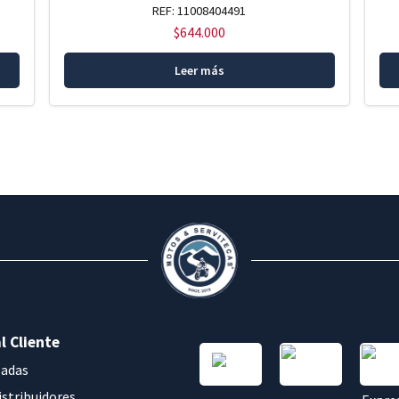
REF: 11008404491
$
644.000
Leer más
l Cliente
sadas
istribuidores