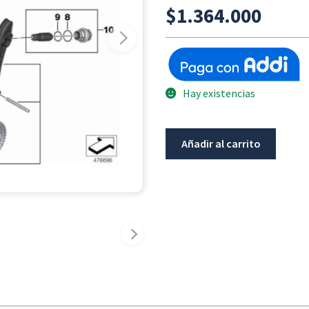
$
1.364.000
Hay existencias
Cadenilla
Añadir al carrito
De
Distribución
BMW
F750GS/F800GS
F850GS/ADV/F900GS/ADV/F900
cantidad