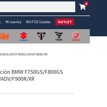
0
g
Mi cuenta
MOTOS Usadas
OUTLET
 F850GS/ADV/F900GS/ADV/F900R/XR
ibución BMW F750GS/F800GS
/ADV/F900R/XR