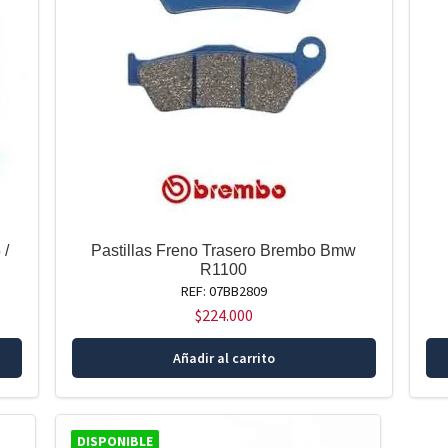
 /
Pastillas Freno Trasero Brembo Bmw
R1100
REF: 07BB2809
$
224.000
Añadir al carrito
DISPONIBLE