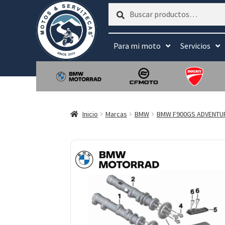
Buscar
Buscar
por:
Para mi moto
Servicios
Inicio
Marcas
BMW
BMW F900GS ADVENTU