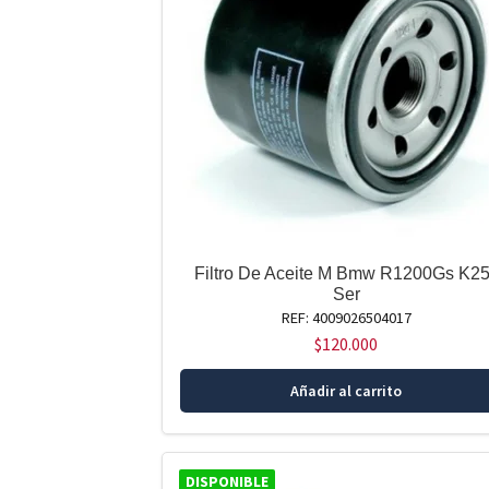
Filtro De Aceite M Bmw R1200Gs K25
Ser
REF: 4009026504017
$
120.000
Añadir al carrito
DISPONIBLE