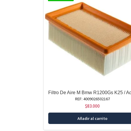
Filtro De Aire M Bmw R1200Gs K25 / Ad
REF: 4009026502167
$
83.000
Añadir al carrito