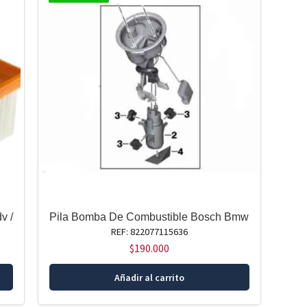
v /
Pila Bomba De Combustible Bosch Bmw
REF: 822077115636
$
190.000
Añadir al carrito