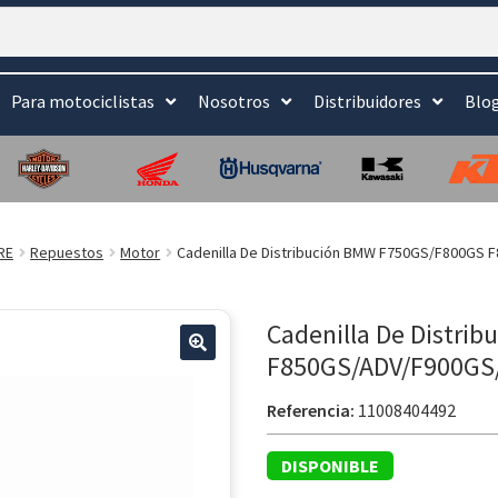
Para motociclistas
Nosotros
Distribuidores
Blo
RE
Repuestos
Motor
Cadenilla De Distribución BMW F750GS/F800GS
Cadenilla De Distr
F850GS/ADV/F900GS
Referencia:
11008404492
DISPONIBLE