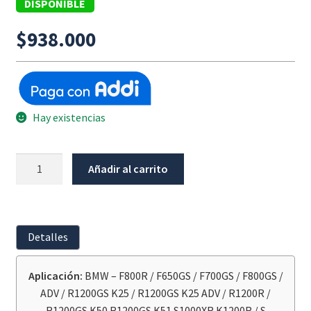
DISPONIBLE
$
938.000
Hay existencias
Electronica
Añadir al carrito
Bomba
De
Combustible
Bmw
Detalles
cantidad
Aplicación:
BMW – F800R / F650GS / F700GS / F800GS /
ADV / R1200GS K25 / R1200GS K25 ADV / R1200R /
R1200GS K50 R1200GS K51 S1000XR K1200R / S