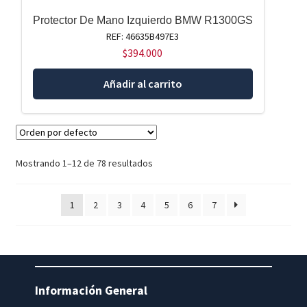
Protector De Mano Izquierdo BMW R1300GS
REF: 46635B497E3
$
394.000
Añadir al carrito
Mostrando 1–12 de 78 resultados
1
2
3
4
5
6
7
Información General