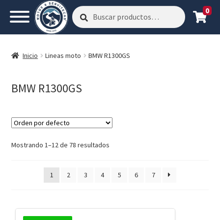
0
Buscar
Buscar
por:
Inicio
Lineas moto
BMW R1300GS
BMW R1300GS
Mostrando 1–12 de 78 resultados
1
2
3
4
5
6
7