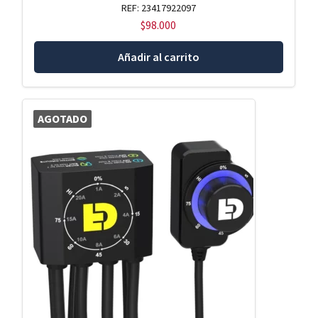
REF: 23417922097
$
98.000
Añadir al carrito
AGOTADO